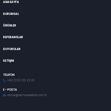
ANASAYFA
KURUMSAL
ÜRÜNLER
REFERANSLAR
DUYURULAR
İLETİŞİM
TELEFON
+90 (212) 210 22 23
E - POSTA
almer@almerelektrik.com.tr